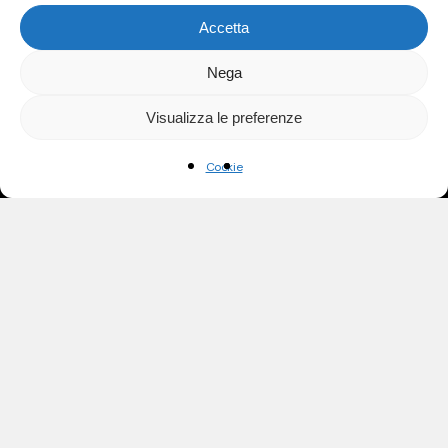
Accetta
Nega
Visualizza le preferenze
Cookie
Spesso sbaglio tempi
o perdo lo scatto,
ogni tanto però
Giove si allinea con
Saturno e qualcosa