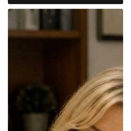
Why
I
Trust
an
Algorithm
More
Than
My
Accountant
(And
Why
That
Should
Worry