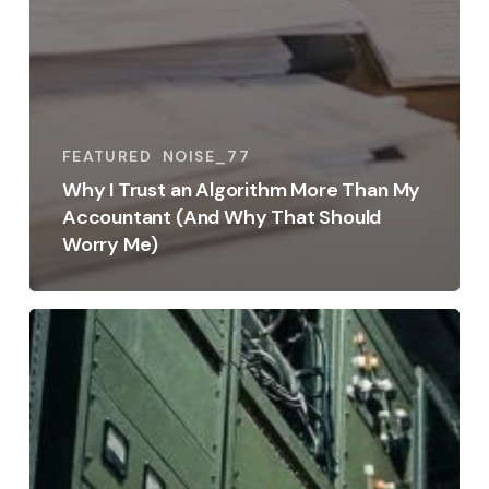
FEATURED
NOISE_77
Why I Trust an Algorithm More Than My
Accountant (And Why That Should
Worry Me)
BESM-
6,
the
(Not
Quite)