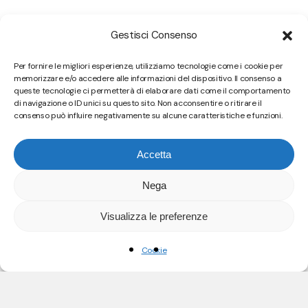
Recent Posts
Gestisci Consenso
CHI CE L’HA PIÙ GROSSO? MISSILI, COMPUTER E
Per fornire le migliori esperienze, utilizziamo tecnologie come i cookie per
ALTRE SUPERCAZZOLE.
memorizzare e/o accedere alle informazioni del dispositivo. Il consenso a
PERCHÉ MI FIDO PIÙ DI UN ALGORITMO CHE DELLA
queste tecnologie ci permetterà di elaborare dati come il comportamento
MIA COMMERCIALISTA (E LE IMPLICAZIONI
di navigazione o ID unici su questo sito. Non acconsentire o ritirare il
INQUIETANTI DI QUESTA AFFERMAZIONE)
consenso può influire negativamente su alcune caratteristiche e funzioni.
IL BESM-6, IL (POCO) SUPER COMPUTER
SOVIETICO
Accetta
ANCORA UN’ALTRO PODCAST DEL CAZZO?
NON TI RACCONTO “DI COSA PARLA” PERCHÉ NON
Nega
È UNA TRAMA
Visualizza le preferenze
Recent Comments
Cookie
Nessun commento da mostrare.