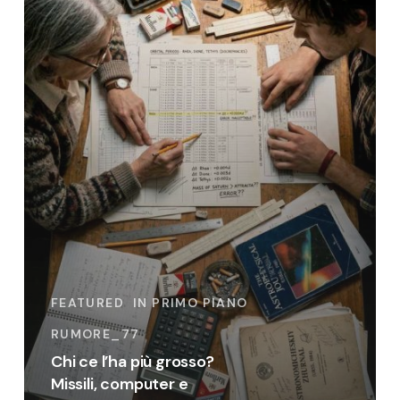
e
altre
supercazzole.
FEATURED
IN PRIMO PIANO
RUMORE_77
Chi ce l’ha più grosso?
Missili, computer e